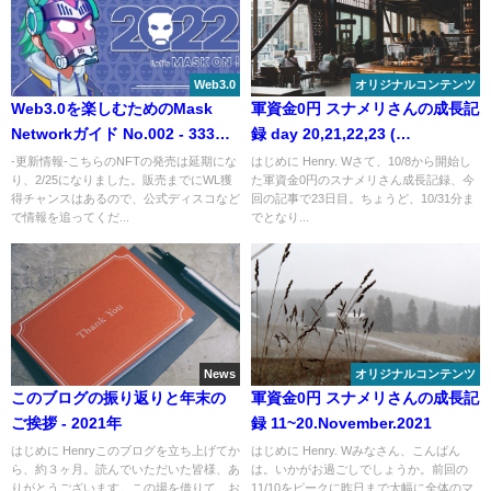
Web3.0
オリジナルコンテンツ
Web3.0を楽しむためのMask
軍資金0円 スナメリさんの成長記
Networkガイド No.002 - 333個
録 day 20,21,22,23 (
限定の激レアNFTの入手方法
~October.31.2021)
-更新情報-こちらのNFTの発売は延期にな
はじめに Henry. Wさて、10/8から開始し
り、2/25になりました。販売までにWL獲
た軍資金0円のスナメリさん成長記録、今
得チャンスはあるので、公式ディスコなど
回の記事で23日目。ちょうど、10/31分ま
で情報を追ってくだ...
でとなり...
News
オリジナルコンテンツ
このブログの振り返りと年末の
軍資金0円 スナメリさんの成長記
ご挨拶 - 2021年
録 11~20.November.2021
はじめに Henryこのブログを立ち上げてか
はじめに Henry. Wみなさん、こんばん
ら、約３ヶ月。読んでいただいた皆様、あ
は。いかがお過ごしでしょうか。前回の
りがとうございます。この場を借りて、お
11/10をピークに昨日まで大幅に全体のマ