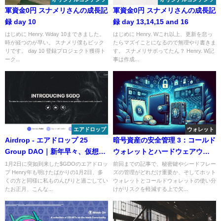
軍資金0円 スナメリさんの成長記
軍資金0円 スナメリさんの成長記
録 day 10
録 day 13,14,15 and 16
はじめに Henry. Wday 10まできました。
はじめに Henry. Wこれ以上、更新を怠っ
時が経つのが早い。 スナメリ僕もビック
たらマズイことになるので無理やり書きま
リです。 day 10 登録プロジェクト獲得ト
す。 スナメリサボってたん？ Henry. W記
ーク...
事は作成...
エアドロップ
ウォレット
Airdrop - エアドロップ 25
暗号資産の安全管理 3：コールド
Group DAO｜新年早々、仮想通
ウォレットとハードウェアウォ
貨民を振り回したお騒がせトー
レット
1月2日に突如到来した$GDOのエアドロッ
前回までの記事で、秘密鍵やシードフレー
プ Henry年も明けたばかりの1月2日、多
ズの管理がどれだけ重要か、そしてホット
クン $GDO
くの方と同様に私ものんびりと過ごしてい
ウォレットとコールドウォレットの使い分
たお正月、こんな...
けがリスクを軽減する上で欠...