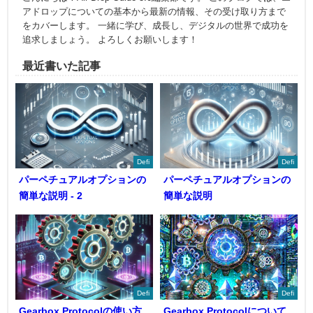
アドロップについての基本から最新の情報、その受け取り方まで
をカバーします。 一緒に学び、成長し、デジタルの世界で成功を
追求しましょう。 よろしくお願いします！
最近書いた記事
Defi
Defi
パーペチュアルオプションの
パーペチュアルオプションの
簡単な説明 - 2
簡単な説明
Defi
Defi
Gearbox Protocolの使い方
Gearbox Protocolについて